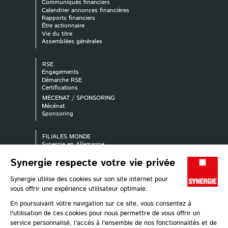
Communiqués financiers
Calendrier annonces financières
Rapports financiers
Être actionnaire
Vie du titre
Assemblées générales
RSE
Engagements
Démarche RSE
Certifications
MECENAT / SPONSORING
Mécénat
Sponsoring
FILIALES MONDE
Synergie en Allemagne
Synergie en Australie
Synergie en Autriche
Synergie en Belgique
Synergie au Canada
Synergie en Espagne
Synergie en France
Synergie en Italie
Synergie au Luxembourg
Synergie au Pays-Bas
Synergie en Pologne