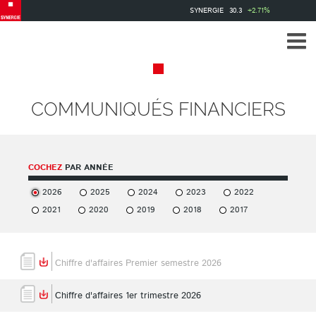
Aller
SYNERGIE
30.3
+2.71%
au
contenu
principal
COMMUNIQUÉS FINANCIERS
COCHEZ
PAR ANNÉE
2026
2025
2024
2023
2022
2021
2020
2019
2018
2017
Chiffre d'affaires Premier semestre 2026
Chiffre d'affaires 1er trimestre 2026