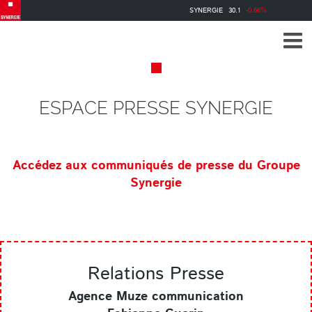
Aller
SYNERGIE
30.1
-0.66%
au
contenu
principal
ESPACE PRESSE SYNERGIE
Accédez aux communiqués de presse du Groupe
Synergie
Relations Presse
Agence Muze communication