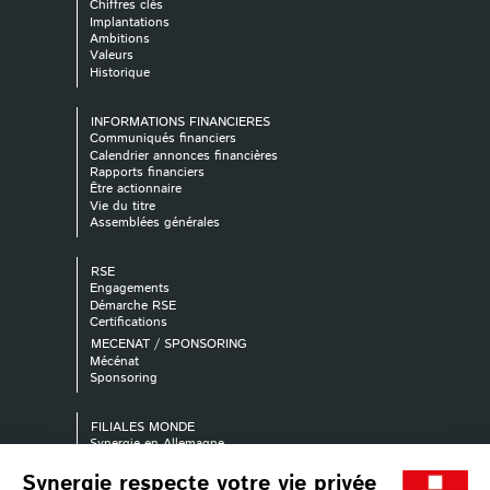
Chiffres clés
Implantations
Ambitions
Valeurs
Historique
INFORMATIONS FINANCIERES
Communiqués financiers
Calendrier annonces financières
Rapports financiers
Être actionnaire
Vie du titre
Assemblées générales
RSE
Engagements
Démarche RSE
Certifications
MECENAT / SPONSORING
Mécénat
Sponsoring
FILIALES MONDE
Synergie en Allemagne
Synergie en Australie
Synergie en Autriche