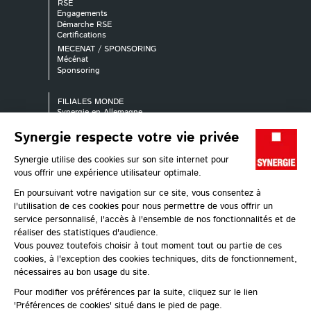
RSE
Engagements
Démarche RSE
Certifications
MECENAT / SPONSORING
Mécénat
Sponsoring
FILIALES MONDE
Synergie en Allemagne
Synergie en Australie
Synergie en Autriche
Synergie en Belgique
Synergie au Canada
Synergie en Espagne
Synergie en France
Synergie en Italie
Synergie au Luxembourg
Synergie au Pays-Bas
Synergie en Pologne
Synergie au Portugal
Synergie en République Tchèque
Synergie au Royaume-Uni
Synergie en Slovaquie
Synergie en Suisse