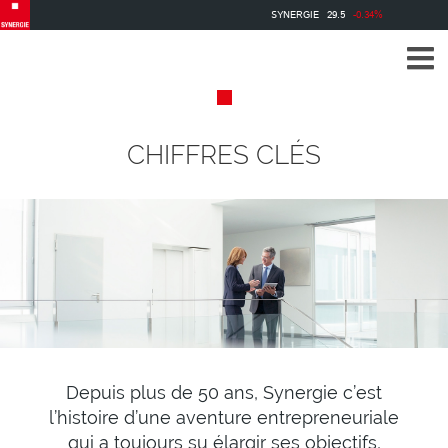
Aller
SYNERGIE
29.5
-0.34%
au
contenu
principal
CHIFFRES CLÉS
Depuis plus de 50 ans, Synergie c’est
l’histoire d’une aventure entrepreneuriale
qui a toujours su élargir ses objectifs,