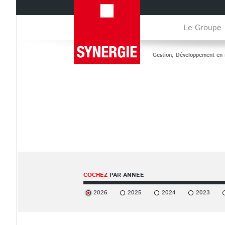
Aller
au
contenu
Le Groupe
principal
Gestion, Développement en r
COCHEZ
PAR ANNÉE
2026
2025
2024
2023