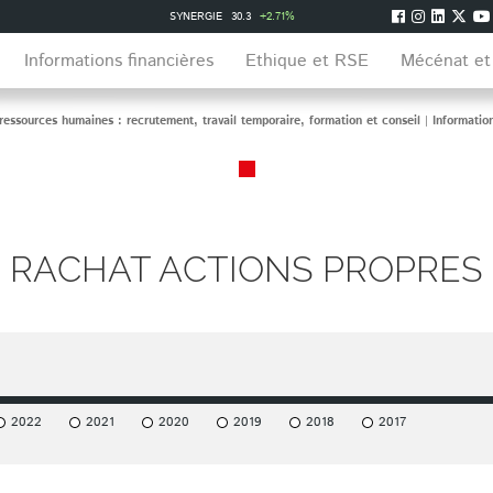
SYNERGIE
30.3
+2.71%
Informations financières
Ethique et RSE
Mécénat et
essources humaines : recrutement, travail temporaire, formation et conseil
|
Informatio
RACHAT ACTIONS PROPRES
2022
2021
2020
2019
2018
2017