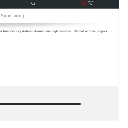
Rechercher
Rechercher
FR
EN
 Sponsoring
ns financières
|
Autres informations réglementées
|
Rachat actions propres