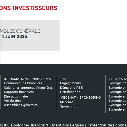
ONS INVESTISSEURS
MBLÉE GÉNÉRALE
4 JUIN 2026
INFORMATIONS FINANCIERES
RSE
FILIALES 
Communiqués financiers
Engagements
Synergie en
Calendrier annonces financières
Démarche RSE
Synergie en
Rapports financiers
Certifications
Synergie en
Être actionnaire
Synergie en
MECENAT / SPONSORING
Vie du titre
Synergie a
Mécénat
Assemblées générales
Synergie e
Sponsoring
Synergie en
 92100 Boulogne-Billancourt |
Mentions Légales
|
Protection des donné