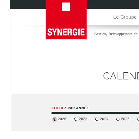
Aller
au
contenu
Le Groupe
principal
Gestion, Développement en r
CALEN
COCHEZ
PAR ANNÉE
2026
2025
2024
2023