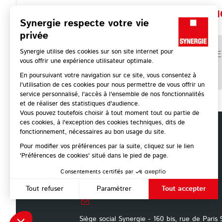
INFORMATI
ASSE
LE GROUPE
Qui sommes-nous ?
Gouvernance
Chiffres clés
Implantations
Ambitions
Valeurs
Historique
Siège social Synergie - 160 bis, rue de Paris