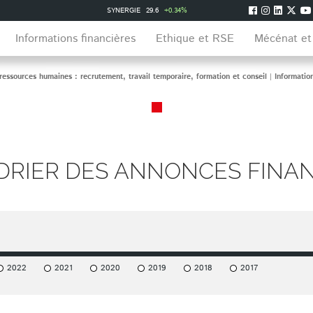
SYNERGIE
29.6
+0.34%
Informations financières
Ethique et RSE
Mécénat et
essources humaines : recrutement, travail temporaire, formation et conseil
|
Informatio
DRIER DES ANNONCES FINAN
2022
2021
2020
2019
2018
2017