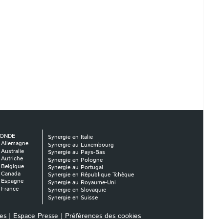
MONDE
Synergie en Italie
 Allemagne
Synergie au Luxembourg
 Australie
Synergie au Pays-Bas
 Autriche
Synergie en Pologne
 Belgique
Synergie au Portugal
u Canada
Synergie en République Tchèque
n Espagne
Synergie au Royaume-Uni
 France
Synergie en Slovaquie
Synergie en Suisse
es
|
Espace Presse
|
Préférences des cookies