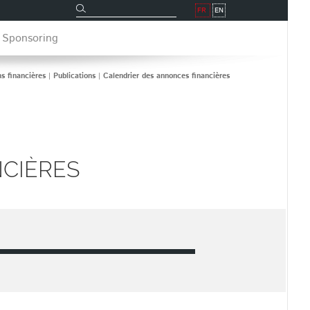
Rechercher
Rechercher
FR
EN
 Sponsoring
ns financières
|
Publications
|
Calendrier des annonces financières
CIÈRES